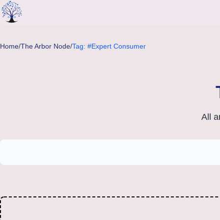
Skip to main content
Home
/
The Arbor Node
/
Tag: #Expert Consumer
All 