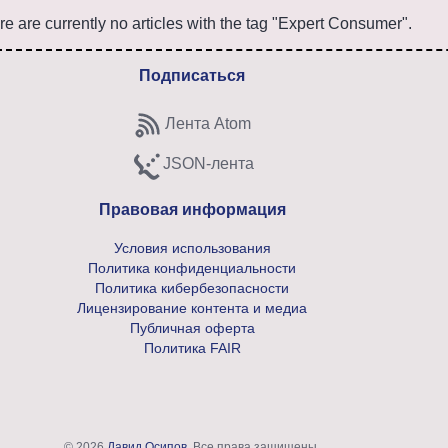
e are currently no articles with the tag "Expert Consumer".
Подписаться
Лента Atom
Subscribe to Atom feed
JSON-лента
Subscribe to JSON feed
Правовая информация
Условия использования
Политика конфиденциальности
Политика кибербезопасности
Лицензирование контента и медиа
Публичная оферта
Политика FAIR
© 2026
Давид Осипов
. Все права защищены.