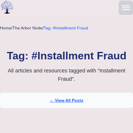
Skip to main content
Home
/
The Arbor Node
/
Tag: #Installment Fraud
Tag: #Installment Fraud
All articles and resources tagged with "Installment
Fraud".
← View All Posts
Articles tagged with Installment Fraud