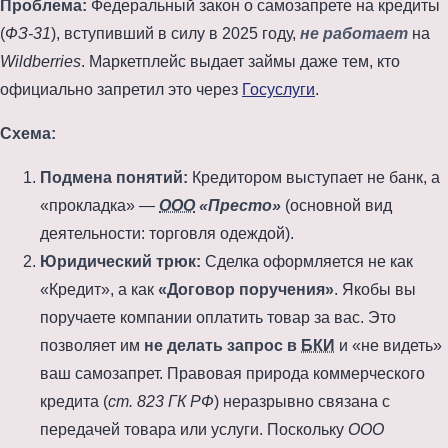
Проблема:
Федеральный закон о самозапрете на кредиты
(
ФЗ-31
), вступивший в силу в
2025 году
,
не работает
на
Wildberries
. Маркетплейс выдает займы даже тем, кто
официально запретил это через
Госуслуги
.
Схема:
Подмена понятий:
Кредитором выступает не банк, а
«прокладка» —
ООО
«Престо»
(основной вид
деятельности: торговля одеждой).
Юридический трюк:
Сделка оформляется не как
«Кредит», а как
«Договор поручения»
. Якобы вы
поручаете компании оплатить товар за вас. Это
позволяет им
не делать запрос в
БКИ
и «не видеть»
ваш самозапрет. Правовая природа коммерческого
кредита (
ст. 823 ГК РФ
) неразрывно связана с
передачей товара или услуги. Поскольку
ООО