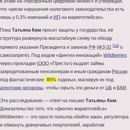
в атаке на «прозрачный цифровой бизнес» и утверждая,
что
риски нарушения налогового законодательства есть
лишь у 0,3% компаний и
ИП
на маркетплейсах
.
Пока
Татьяна Ким
просит защиты у государства, её
структура развернула масштабную схему по обходу
[2a]
прямого указания Президента и законов
РФ
(
ФЗ-31
о
самозапрете). Под видом «финтех-инноваций»
Wildberries
через прокладки (
ООО
«Престо») выдает займы
закредитованным пенсионерам и иным гражданам
России
под фантастические
85%
годовых, маскируя их под
агентские договоры
, чтобы скрыть эти деньги от
ЦБ
и
БКИ
.
Это расследование — ответ на письмо
Татьяны Ким
.
Доказательство того, что «финтех маркетплейса»
Wildberries
— это просто попытка обойти закон, регулятора
и обмануть доверчивых покупателей, заработав