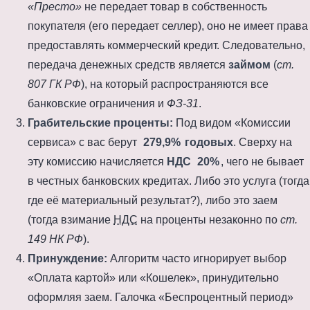
«Престо»
не передает товар в собственность
покупателя (его передает селлер), оно не имеет права
предоставлять коммерческий кредит. Следовательно,
передача денежных средств является
займом
(
ст.
807 ГК РФ
), на который распространяются все
банковские ограничения и
ФЗ-31
.
Грабительские проценты:
Под видом «Комиссии
сервиса» с вас берут
279,9%
годовых
. Сверху на
эту комиссию начисляется
НДС
20%
, чего не бывает
в честных банковских кредитах. Либо это услуга (тогда
где её материальный результат?), либо это заем
(тогда взимание
НДС
на проценты незаконно по
ст.
149 НК РФ
).
Принуждение:
Алгоритм часто игнорирует выбор
«Оплата картой» или «Кошелек», принудительно
оформляя заем. Галочка «Беспроцентный период»