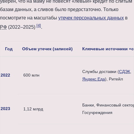
уверен, что на маму не повесят «левый» кредит по слитым
базам данных, а сливов было предостаточно. Только
посмотрите на масштабы
утечек персональных данных
в
[4]
РФ
(
2022
–
2025
)
.
Год
Объем утечек (записей)
Ключевые источники «
Масштаб утечек персональных данных в РФ (2022–2025) [cite:tadvis
Службы доставки (
СДЭК
,
2022
600 млн
Яндекс.Еда
), Ритейл
Банки, Финансовый секто
2023
1,12 млрд
Госучреждения