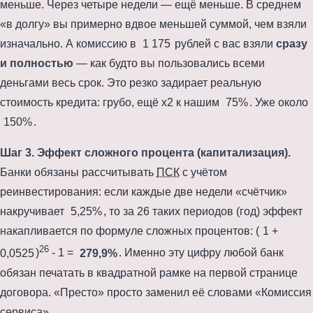
меньше. Через четыре недели — ещё меньше. В среднем
«в долгу» вы примерно вдвое меньшей суммой, чем взяли
изначально. А комиссию в
1 175
рублей с вас взяли
сразу
и полностью
— как будто вы пользовались всеми
деньгами весь срок. Это резко задирает реальную
стоимость кредита: грубо, ещё x2 к нашим
75%
. Уже около
150%
.
Шаг 3. Эффект сложного процента (капитализация).
Банки обязаны рассчитывать
ПСК
с учётом
реинвестирования: если каждые две недели «счётчик»
накручивает
5,25%
, то за
26 таких периодов (год)
эффект
накапливается по формуле сложных процентов: (
1 +
26
0,0525
)
- 1 =
279,9%
. Именно эту цифру любой банк
обязан печатать в квадратной рамке на первой странице
договора. «Престо» просто заменил её словами «Комиссия
сервиса».