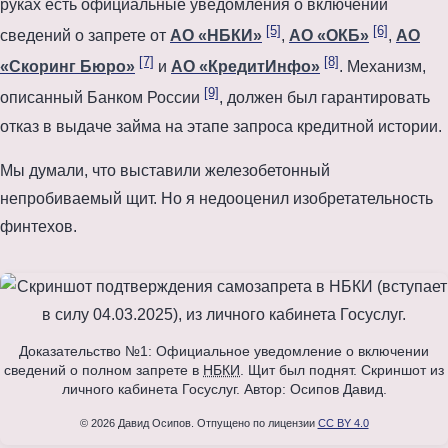
руках есть официальные уведомления о включении
[5]
[6]
сведений о запрете от
АО «НБКИ»
,
АО «ОКБ»
,
АО
[7]
[8]
«Скоринг Бюро»
и
АО «КредитИнфо»
. Механизм,
[9]
описанный Банком России
, должен был гарантировать
отказ в выдаче займа на этапе запроса кредитной истории.
Мы думали, что выставили железобетонный
непробиваемый щит. Но я недооценил изобретательность
финтехов.
Доказательство №1: Официальное уведомление о включении
сведений о полном запрете в
НБКИ
. Щит был поднят. Скриншот из
личного кабинета Госуслуг. Автор: Осипов Давид.
© 2026 Давид Осипов. Отпущено по лицензии
CC BY 4.0