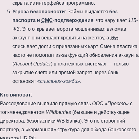
скрыта из интерфейса программно.
Угроза безопасности:
Займы выдаются
без
паспорта и
СМС
-подтверждения
, что нарушает
115-
ФЗ
. Это открывает ворота мошенникам: взломав
аккаунт, они вешают кредиты на жертву, а
WB
списывает долги с привязанных карт. Смена пластика
часто не помогает из-за функций обновления аккаунта
(
Account Updater
) в платежных системах — только
закрытие счета или прямой запрет через банк
остановят
«списания-зомби»
.
Кто виноват:
Расследование выявило прямую связь
ООО «Престо»
с
топ-менеджментом
Wildberries
(бывшие и действующие
директора, безопасники WB Банка). Это не сторонний
партнер, а «карманная» структура для обхода банковского
надзора ЦБ РФ.