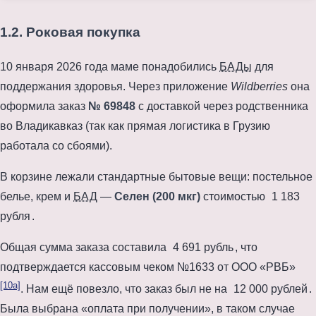
1.2. Роковая покупка
10 января 2026 года
маме понадобились
БАДы
для
поддержания здоровья. Через приложение
Wildberries
она
оформила заказ
№ 69848
с доставкой через родственника
во Владикавказ (так как прямая логистика в Грузию
работала со сбоями).
В корзине лежали стандартные бытовые вещи: постельное
белье, крем и
БАД
—
Селен (200 мкг)
стоимостью
1 183
рубля
.
Общая сумма заказа составила
4 691 рубль
, что
подтверждается кассовым чеком №1633 от ООО «РВБ»
[10a]
. Нам ещё повезло, что заказ был не на
12 000 рублей
.
Была выбрана «оплата при получении», в таком случае