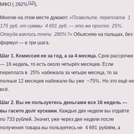
[12]
МФО (
292%
).
Многие на этом месте думают:
«Позвольте, переплата
1
175
руб. от суммы
4 691
руб. — это же просто
25%
.
Откуда взялись почти
280%
?»
Объясняю на пальцах, без
формул — в три шага.
Шаг 1. Комиссия не
за год
, а за
4 месяца
.
Срок рассрочки
—
16 недель
, то есть около
четырёх месяцев
. Если
переплата в
25%
набежала за четыре месяца, то за
полные
12 месяцев
набежало бы уже
~75%
. Но это ещё не
всё.
Шаг 2. Вы не пользуетесь деньгами все
16 недель
—
вы гасите долг кусками.
Каждые две недели вы отдаёте
по 733 рублей. Значит, уже через две недели после
получения товара вы пользуетесь не
4 691
рублём, а