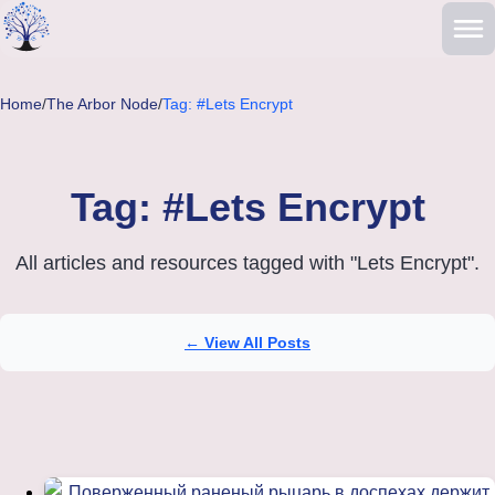
Skip to main content
Home
/
The Arbor Node
/
Tag: #Lets Encrypt
Tag: #Lets Encrypt
All articles and resources tagged with "Lets Encrypt".
← View All Posts
Articles tagged with Lets Encrypt