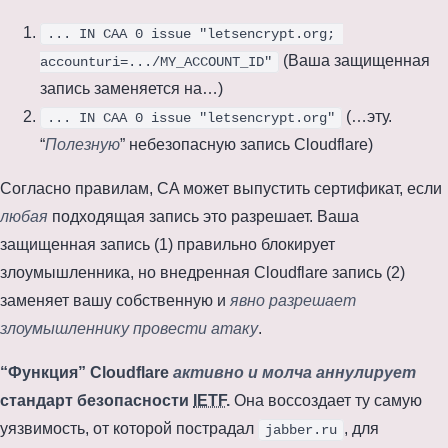
... IN CAA 0 issue "letsencrypt.org; 
(Ваша защищенная
accounturi=.../MY_ACCOUNT_ID"
запись заменяется на…)
(…эту.
... IN CAA 0 issue "letsencrypt.org"
“
Полезную
” небезопасную запись Cloudflare)
Согласно правилам, CA может выпустить сертификат, если
любая
подходящая запись это разрешает. Ваша
защищенная запись (1) правильно блокирует
злоумышленника, но внедренная Cloudflare запись (2)
заменяет вашу собственную и
явно разрешает
злоумышленнику провести атаку
.
“Функция” Cloudflare
активно и молча аннулирует
стандарт безопасности
IETF
.
Она воссоздает ту самую
уязвимость, от которой пострадал
, для
jabber.ru