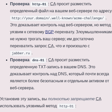
Проверка
:
CA
просит разместить
http-01
определенный файл на вашем веб-сервере по адресу
.
http://your.domain/.well-known/acme-challenge/
Это доказывает контроль над веб-сервером, но метод
уязвим к сетевому
BGP
-перехвату. Злоумышленникам
не нужно трогать ваш сервер; им достаточно
перехватить запрос
CA
, что и произошло с
.
jabber.ru
Проверка
:
CA
просит разместить
dns-01
определенную TXT-запись в вашем DNS. Это
доказывает контроль над DNS, который почти всегда
является более безопасным и отдельным активом от
веб-сервера.
Установив эту запись, вы
полностью запрещаете
CA
использовать уязвимый метод
:
http-01