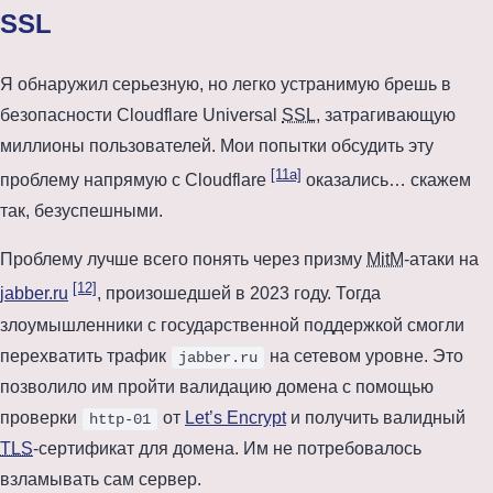
SSL
Я обнаружил серьезную, но легко устранимую брешь в
безопасности Cloudflare Universal
SSL
, затрагивающую
миллионы пользователей. Мои попытки обсудить эту
[11a]
проблему напрямую с Cloudflare
оказались… скажем
так, безуспешными.
Проблему лучше всего понять через призму
MitM
-атаки на
[12]
jabber.ru
, произошедшей в
2023 году
. Тогда
злоумышленники с государственной поддержкой смогли
перехватить трафик
на сетевом уровне. Это
jabber.ru
позволило им пройти валидацию домена с помощью
проверки
от
Let’s Encrypt
и получить валидный
http-01
TLS
-сертификат для домена. Им не потребовалось
взламывать сам сервер.