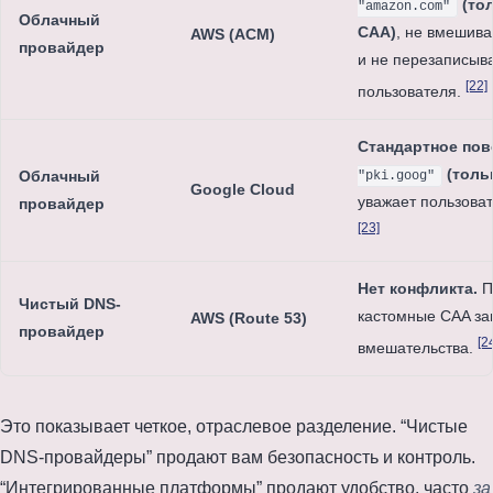
(то
"amazon.com"
Облачный
CAA)
, не вмешива
AWS (ACM)
провайдер
и не перезаписыв
[22]
пользователя.
Стандартное пов
(толь
Облачный
"pki.goog"
Google Cloud
уважает пользоват
провайдер
[23]
Нет конфликта.
П
Чистый DNS-
кастомные CAA за
AWS (Route 53)
провайдер
[2
вмешательства.
Это показывает четкое, отраслевое разделение. “Чистые
DNS-провайдеры” продают вам безопасность и контроль.
“Интегрированные платформы” продают удобство, часто
за