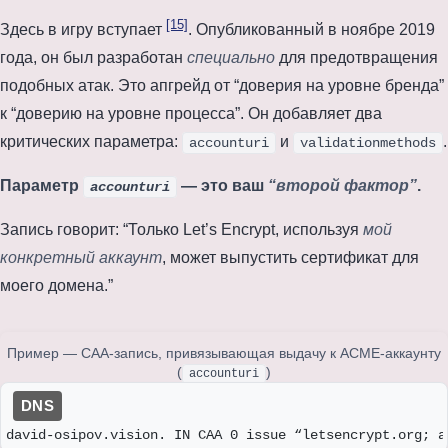
[15]
Здесь в игру вступает
. Опубликованный в
ноябре 2019
года
, он был разработан
специально
для предотвращения
подобных атак. Это апгрейд от “доверия на уровне бренда”
к “доверию на уровне процесса”. Он добавляет два
критических параметра:
и
.
accounturi
validationmethods
Параметр
— это ваш
“второй фактор”
.
accounturi
Запись говорит: “Только Let’s Encrypt, используя
мой
конкретный аккаунт
, может выпустить сертификат для
моего домена.”
Пример — CAA-запись, привязывающая выдачу к ACME-аккаунту
(
)
accounturi
david-osipov.vision. IN CAA 0 issue “letsencrypt.org; a