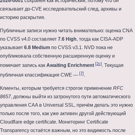
2026-0001
сохранён как исторический, потому что он
связывает до-CVE исследовательский след, архивы и
историю раскрытия.
Публичные записи нужно читать внимательно: оценка CNA
по CVSS v4.0 составляет
7.6 High
, тогда как CISA-ADP
указывает
6.8 Medium
по CVSS v3.1. NVD пока не
опубликовала собственную расширенную оценку и
[2c]
помечает запись как
Awaiting Enrichment
. Текущая
[7]
публичная классификация CWE —
.
Клиенты, которым требуется строгое применение
RFC
8657
, должны выйти из затронутого пути автоматического
управления CAA в Universal SSL, причём делать это нужно
только после того, как уже активен другой действующий
Cloudflare edge certificate. Мониторинг Certificate
Transparency остаётся важным, но это видимость после