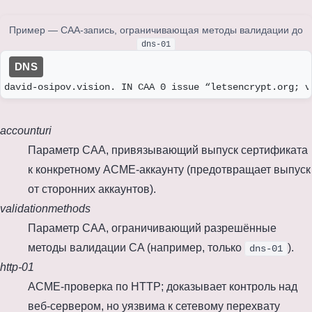
Пример — CAA-запись, ограничивающая методы валидации до
dns-01
david-osipov.vision. IN CAA 0 issue “letsencrypt.org; v
accounturi
Параметр CAA, привязывающий выпуск сертификата
к конкретному ACME-аккаунту (предотвращает выпуск
от сторонних аккаунтов).
validationmethods
Параметр CAA, ограничивающий разрешённые
методы валидации CA (например, только
).
dns-01
http-01
ACME-проверка по HTTP; доказывает контроль над
веб-сервером, но уязвима к сетевому перехвату