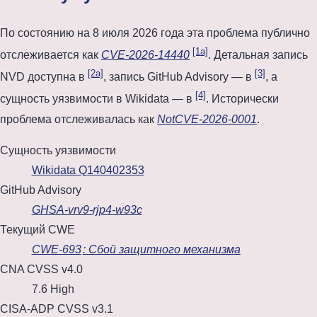
По состоянию на
8 июля 2026 года
эта проблема публично
[1a]
отслеживается как
CVE-2026-14440
. Детальная запись
[2a]
[3]
NVD доступна в
, запись GitHub Advisory — в
, а
[4]
сущность уязвимости в Wikidata — в
. Исторически
проблема отслеживалась как
NotCVE-2026-0001
.
Сущность уязвимости
Wikidata Q140402353
GitHub Advisory
GHSA-vrv9-rjp4-w93c
Текущий CWE
CWE-693
: Сбой защитного механизма
CNA CVSS v4.0
7.6 High
CISA-ADP CVSS v3.1