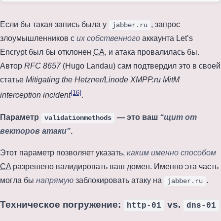
Если бы такая запись была у
, запрос
jabber.ru
злоумышленников с
их собственного
аккаунта Let’s
Encrypt был бы отклонен
CA
, и атака провалилась бы.
Автор
RFC 8657
(Hugo Landau) сам подтвердил это в своей
статье
Mitigating the Hetzner/Linode XMPP.ru MitM
[16]
interception incident
.
Параметр
— это ваш
“щит от
validationmethods
векторов атаки”
.
Этот параметр позволяет указать,
каким именно способом
CA
разрешено валидировать ваш домен. Именно эта часть
могла бы
напрямую
заблокировать атаку на
.
jabber.ru
Техническое погружение:
vs.
http-01
dns-01