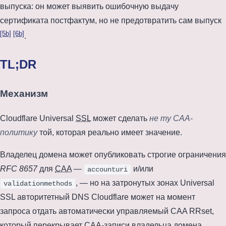
выпуска: он может выявить ошибочную выдачу
сертификата постфактум, но не предотвратить сам выпуск
[5b]
[6b]
.
TL;DR
Механизм
Cloudflare Universal
SSL
может сделать
не ту CAA-
политику
той, которая реально имеет значение.
Владелец домена может опубликовать строгие ограничения
RFC 8657
для
CAA
—
и/или
accounturi
, — но на затронутых зонах Universal
validationmethods
SSL авторитетный DNS Cloudflare может на момент
запроса отдать автоматически управляемый CAA RRset,
который перекрывает CAA-записи владельца домена.