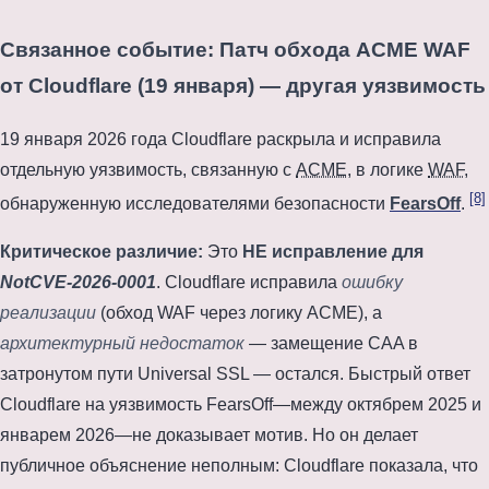
Связанное событие: Патч обхода ACME WAF
от Cloudflare (19 января) — другая уязвимость
19 января 2026 года
Cloudflare раскрыла и исправила
отдельную уязвимость, связанную с
ACME
, в логике
WAF
,
[8]
обнаруженную исследователями безопасности
FearsOff
.
Критическое различие:
Это
НЕ исправление для
NotCVE-2026-0001
. Cloudflare исправила
ошибку
реализации
(обход WAF через логику ACME), а
архитектурный недостаток
— замещение CAA в
затронутом пути Universal SSL — остался. Быстрый ответ
Cloudflare на уязвимость FearsOff—между
октябрем 2025
и
январем 2026
—не доказывает мотив. Но он делает
публичное объяснение неполным: Cloudflare показала, что