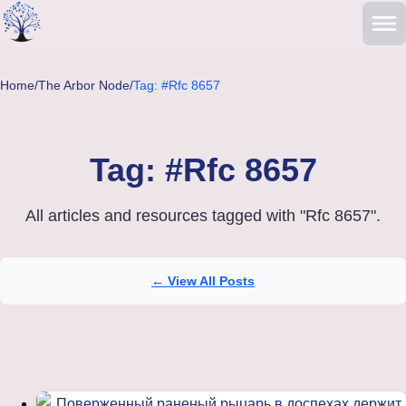
Skip to main content
Home
/
The Arbor Node
/
Tag: #Rfc 8657
Tag: #Rfc 8657
All articles and resources tagged with "Rfc 8657".
← View All Posts
Articles tagged with Rfc 8657