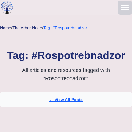
Skip to main content
Home
/
The Arbor Node
/
Tag: #Rospotrebnadzor
Tag: #Rospotrebnadzor
All articles and resources tagged with
"Rospotrebnadzor".
← View All Posts
Articles tagged with Rospotrebnadzor