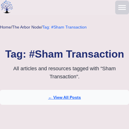
Skip to main content
Home
/
The Arbor Node
/
Tag: #Sham Transaction
Tag: #Sham Transaction
All articles and resources tagged with "Sham
Transaction".
← View All Posts
Articles tagged with Sham Transaction