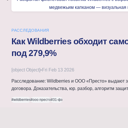
РАССЛЕДОВАНИЯ
Как Wildberries обходит са
под 279,9%
[object Object]
•
Fri Feb 13 2026
Расследование: Wildberries и ООО «Престо» выдают 
договора. Доказательства, юр. разбор, алгоритм защи
#wildberries
#ооо престо
#31-фз