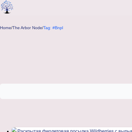
Skip to main content
Home
/
The Arbor Node
/
Tag: #Bnpl
Articles tagged with Bnpl