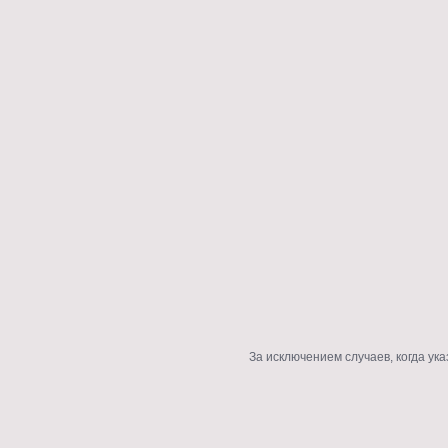
За исключением случаев, когда ук
Security and Accessibility Compliance